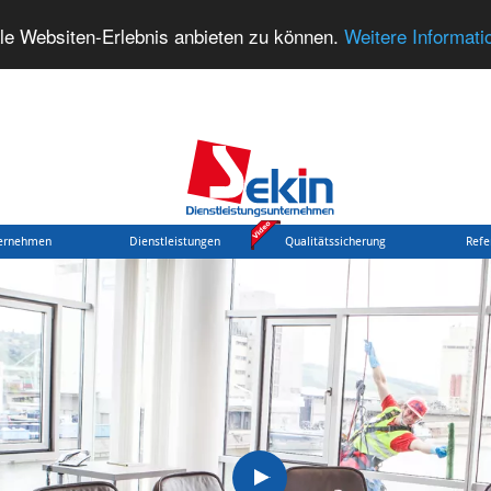
le Websiten-Erlebnis anbieten zu können.
Weitere Informati
ernehmen
Dienstleistungen
Qualitätssicherung
Refe