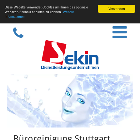
Diese Website verwendet Cookies um Ihnen das optimale
Verstanden
Websiten-Erlebnis anbieten zu können.
Weitere
Informationen
Büroreinigung Stuttgart