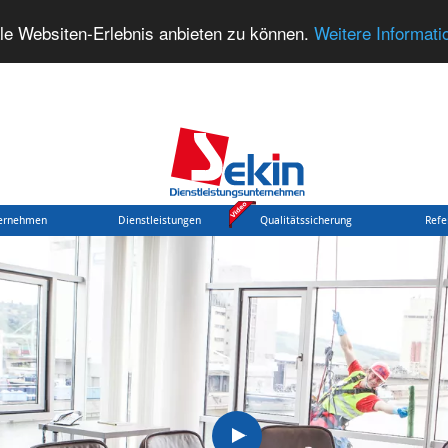
le Websiten-Erlebnis anbieten zu können.
Weitere Informati
ernehmen
Dienstleistungen
Qualitätssicherung
Refe