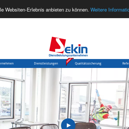
le Websiten-Erlebnis anbieten zu können.
Weitere Informati
ernehmen
Dienstleistungen
Qualitätssicherung
Refe