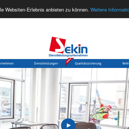
le Websiten-Erlebnis anbieten zu können.
Weitere Informati
ernehmen
Dienstleistungen
Qualitätssicherung
Refe